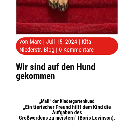
von
Marc
|
Juli 15, 2024
|
Kita
Niederstr. Blog
|
0 Kommentare
Wir sind auf den Hund
gekommen
„Mali“ der Kindergartenhund
„Ein tierischer Freund hilft dem Kind die
Aufgaben des
Großwerdens zu meistern“ (Boris Levinson).