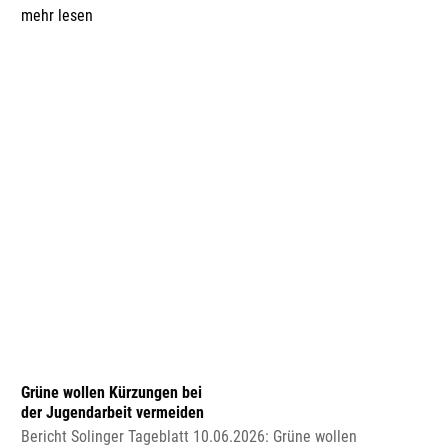
Kürzungen bei der Jugendarbeit vermeiden Weitere AWO-
Pressemitteilungen Klick Mich 🙂
mehr lesen
Blog-Archiv
⇒ ältere Beiträge
Über uns
Die Arbeiterwohlfahrt gehört zu den sechs
Spitzenverbänden der Freien Wohlfahrtspflege in
Deutschland. Sie ist ein Verband für Soziale Arbeit