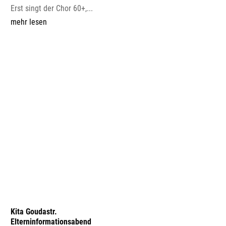
Erst singt der Chor 60+,...
mehr lesen
Kita Goudastr.
Elterninformationsabend
mehr lesen
Grüne wollen Kürzungen bei
der Jugendarbeit vermeiden
Bericht Solinger Tageblatt 10.06.2026: Grüne wollen