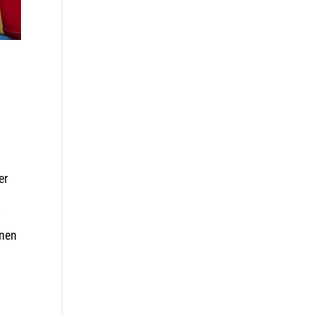
er
r
inen