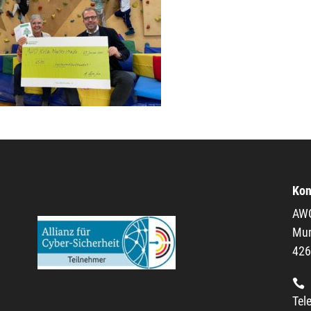
Kon
AWO
Mum
426
Tel