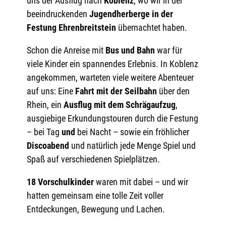
uns der Ausflug nach
Koblenz
, wo wir in der
beeindruckenden
Jugendherberge in der
Festung Ehrenbreitstein
übernachtet haben.
Schon die Anreise mit
Bus und Bahn
war für
viele Kinder ein spannendes Erlebnis. In Koblenz
angekommen, warteten viele weitere Abenteuer
auf uns: Eine
Fahrt mit der Seilbahn
über den
Rhein, ein
Ausflug mit dem Schrägaufzug
,
ausgiebige Erkundungstouren durch die Festung
– bei Tag
und
bei Nacht – sowie ein fröhlicher
Discoabend
und natürlich jede Menge Spiel und
Spaß auf verschiedenen Spielplätzen.
18 Vorschulkinder
waren mit dabei – und wir
hatten gemeinsam eine tolle Zeit voller
Entdeckungen, Bewegung und Lachen.