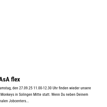
Kon
AWO
Mum
426
Tel
Mon
Die
Mit
Don
Fre