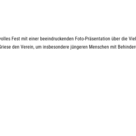
chen Wiedersehen am Weegerhof. Für viele Besucher*innen war dies wi
 ehemalige Kolleg*innen oder Erzieher*innen aus Kindheitstagen zu
Nächste Eintr