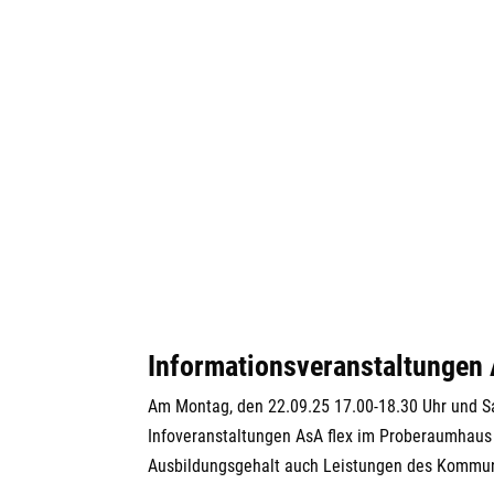
Über uns
Die Arbeiterwohlfahrt gehört zu den sechs
Spitzenverbänden der Freien
Wohlfahrtspflege in Deutschland. Sie ist ein
Verband für Soziale Arbeit mit einer
besonderen geschichtlichen Prägung durch
seine Ursprünge in der Arbeiterbewegung.
Solidarität, Toleranz, Freiheit, Gleichheit
und Gerechtigkeit sind Grundwerte unserer
Arbeit. Ehrenamtliche und hauptamtliche
Mitglieder setzen sich für eine
demokratische und sozial gerechte
Gesellschaft ein.