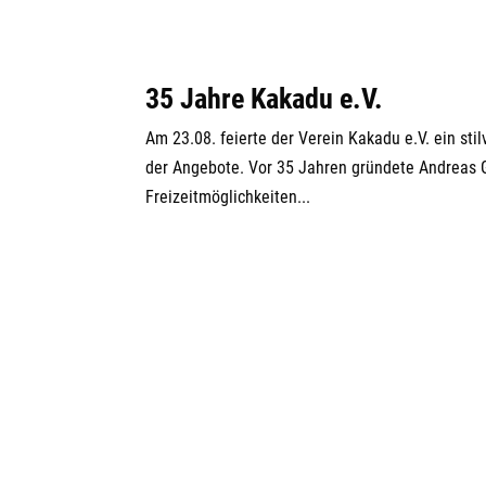
Jugendzentrum InterJu
schließt
28.06.2025_ST_ Jugendzentrum InterJu schließt
Unser Familien- und
Nachbarschaftsfest
am 14.06.2025
Erneut traf sich die AWO Familie zum alljährli
die Gelegenheiten alte Freund*innen, Bekannte,
treffen. Spielen, Klöhnen, Zuhören und...
« Ältere Einträge