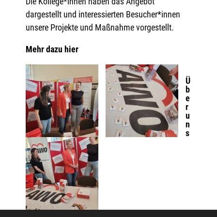
Die Kollege*innen haben das Angebot
dargestellt und interessierten Besucher*innen
unsere Projekte und Maßnahme vorgestellt.
Mehr dazu hier
Ü
b
e
r
u
n
s